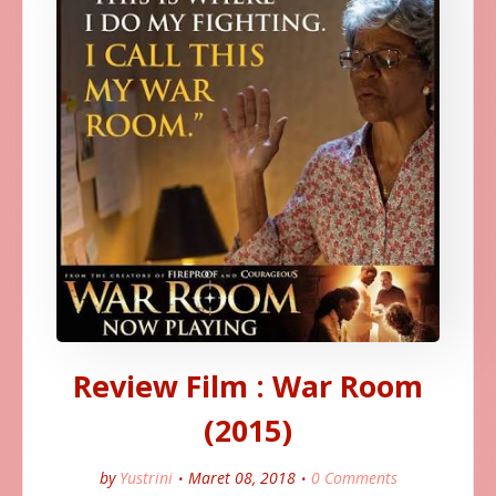
Review Film : War Room
(2015)
by
Yustrini
Maret 08, 2018
0 Comments