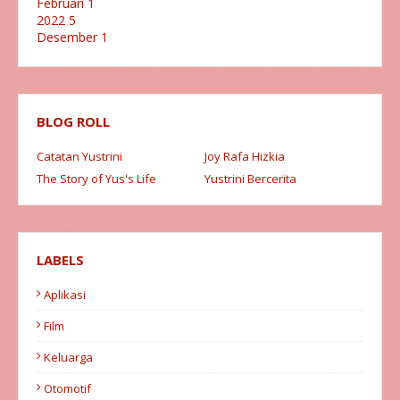
Februari
1
2022
5
Desember
1
November
1
Juli
1
Juni
1
Mei
1
BLOG ROLL
2021
6
November
1
Mei
1
Catatan Yustrini
Joy Rafa Hizkia
April
1
The Story of Yus's Life
Yustrini Bercerita
Maret
2
Februari
1
2020
8
Desember
1
Agustus
3
LABELS
Juni
1
April
1
Aplikasi
Februari
1
Januari
1
Film
2019
9
Keluarga
September
2
Agustus
2
Otomotif
Juni
1